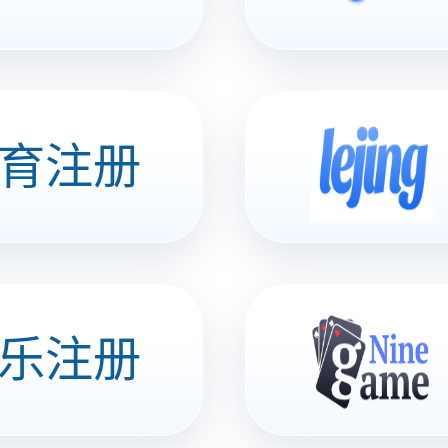
利物浦萨拉赫热身赛射正率62
人津津乐道的...
随着英超新赛季脚步日益临近，
2026-07-28
凯尔特人单赛季三分命中
比1击败科隆，从而...
北京时间4月13日，波士顿凯尔
2026-06-08