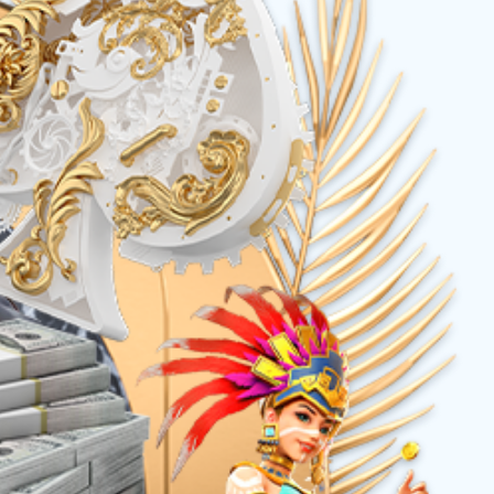
培养年轻球员的独到眼光与能力，在业内赢