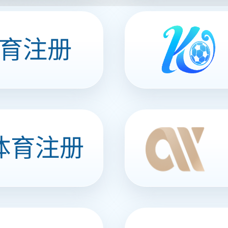
与快速转换的战术大师，正是破解“遇强不强”困境的钥匙。更重
临的“水土不服”问题。正因如此，越来越多的人相信，他才是最
团队的精神领袖
于人心。这位教练在管理更衣室方面同样有着独到之处。他对待
围。在鲁能此前赛季中，多次出现的士气波动与内部沟通问题，
，让每一个环节都发挥最大效能。随着他的到来，鲁能有望告别
持续看好的教练，球队的重建之路将不再迷茫。他的青训能力、
上，选择一位真正了解球队、勇于变革的掌舵人，无疑是重返巅