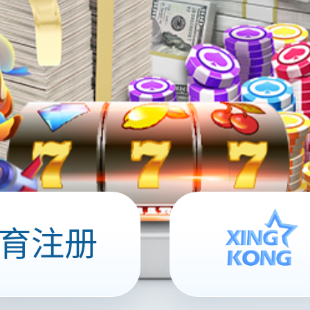
系的最佳掌舵人
内储备了大量潜力新星，但如何将这些天赋兑现为赛场上的战斗
“点石成金”闻名。他曾在不同俱乐部大胆启用年轻球员，通过科
而言，选择这样一位最适合鲁能的主教练，意味着球队不仅能延
新生代球员真正迎来爆发，而非在板凳上消磨时光。
统与革新的关键拼图
术层面的灵活性同样是他被持续看好的核心原因。他既不固执于
过往经历中，他屡次在关键时刻通过临场调整扭转战局，展现了