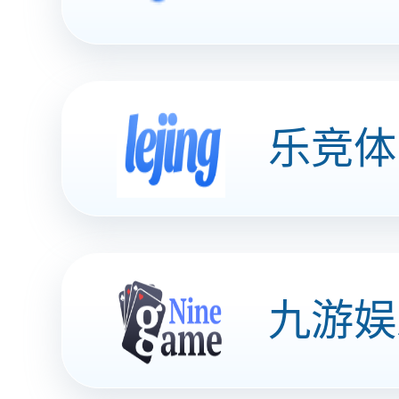
梅西8座金球奖完胜C罗5座，年度91球神迹
在足球世界的历史长河中，很少有比“梅西与C罗”更令
2026-07-21
拜仁德甲12连冠纪录延续，勒沃库森72分排
在德甲联赛第33轮的一场焦点战中，拜仁慕尼黑客战2
2026-07-25