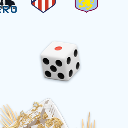
看好
随着新一轮选帅传闻的兴起，一位熟悉的面