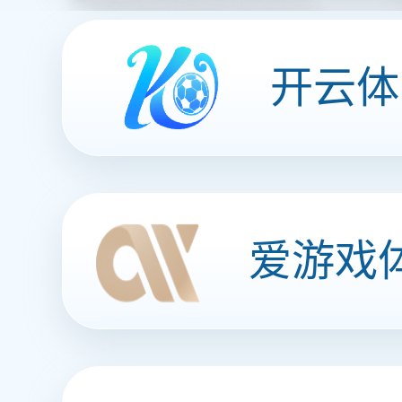
塑辉煌的球队来说，一位能驾驭高压逼抢
他得以轻松融入球队文化，避免外教常面
提升到新的高度。
稳定更衣室氛围：凝聚
一支球队的成功不仅取决于战术，更取决
球员打成一片，营造出积极向上的团队氛
解。他能够平衡老将的经验与新人的冲劲
钢铁之师。
展望未来，如果鲁能能够果断敲定这位被
的核心诉求。在竞争愈发激烈的中超赛场
等待已久的答案。