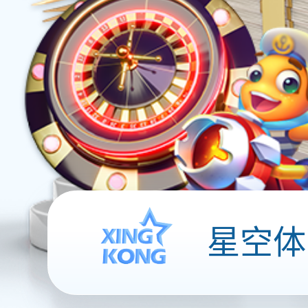
善于发掘璞玉：青训体
山东鲁能历来以深厚的青训底蕴著称，队
看好的教练，在过往的执教生涯中正是以
新人完成从梯队到主力的飞跃。对于鲁能
代。他的到来，或将让郭田雨、段刘愚等
战术灵活多变：平衡传
除了培养年轻球员的专长，这位教练在战
于根据球员特点调整阵型与攻防节奏。在