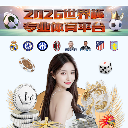
注册入口
米兰体育·米兰网站网页版入
口
APP与网页版入口｜畅享全
球体育赛事与数据服务
欢迎访问
米兰体育·米兰网站网页版入口
，提供
全面覆盖足球、篮球、电竞等项目的赛事资讯与
数据内容， 支持
APP下载
与
网页使用
，每日同
步更新千场比赛，聚焦热门体育内容， 助您轻
松获取赛事动态，掌握比赛节奏。